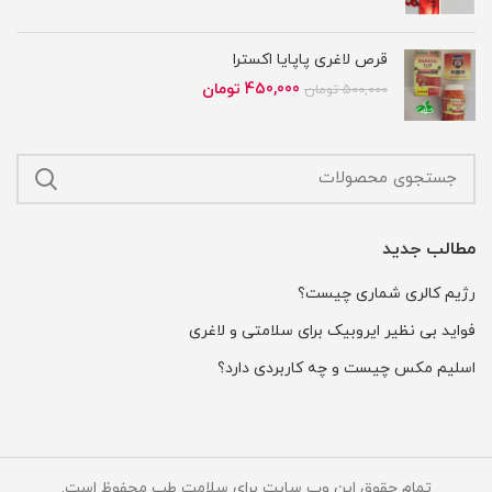
اصلی
فعلی
650,000 تومان
550,000 تومان
بود.
است.
قرص لاغری پاپایا اکسترا
قیمت
قیمت
450,000
تومان
500,000
تومان
اصلی
فعلی
500,000 تومان
450,000 تومان
بود.
است.
مطالب جدید
رژیم کالری شماری چیست؟
فواید بی نظیر ایروبیک برای سلامتی و لاغری
اسلیم مکس چیست و چه کاربردی دارد؟
تمام حقوق این وب سایت برای سلامت طب محفوظ است.