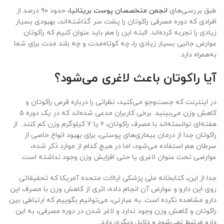
طبق بررسی‌های
انجمن
متخصصان
پوست
بریتانیا
، حدود ۹۰ درصد از
افرادی که دوره مصرفی راکوتان را پشت سر گذاشته‌اند، بهبودی بسیار
زیادی را تجربه‌ کرده‌اند. البته این را هم باید عنوان کنیم که راکوتان
عوارض جانبی بسیار زیادی را، چه کوتاه‌مدت و چه بلند مدت برای شما
به‌همراه دارد.
آیا راکوتان باعث لاغری می‌شود؟
در اینترنت که جست‌وجو می‌کنید، نظراتی را درباره قرص راکوتان و
کاهش وزن می‌بینید. برخی کاربران مدعی شده‌اند که در یک دوره ۵
هفته‌ای توانسته‌اند با مصرف راکوتان، ۶ یا ۷ کیلوگرم وزن کم کنند. از
راکوتان جدا از درمان بیماری‌های پوستی، برای بهبود انواع خاصی از
سرطان هم استفاده می‌شود، اما در هیچ کدام از موارد ذکر شده،
عوارضی تحت عنوان لاغری یا حتی افزایش وزن وجود نداشته است.
جدا از این، کتابخانه ملی پزشکی ایالات متحده آمریکا که تحقیقاتی
روی این دارو و عوارض آن انجام داده، اثری از کاهش وزن با مصرف این
دارو مشاهده نکرده است. به عبارتی، می‌توانیم بگوییم که ارتباطی بین
راکوتان و کاهش وزن وجود ندارد و لاغر شدن در دوره مصرفی، به این
دارو مرتبط نمی‌شود و دلایل دیگری دارد.