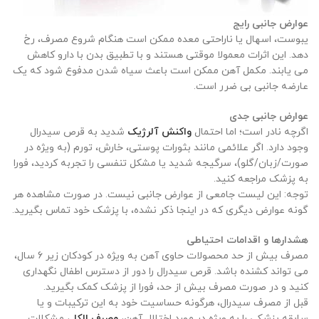
عوارض جانبی رایج
یبوست، اسهال یا ناراحتی معده ممکن است هنگام شروع مصرف، رخ
دهد. این اثرات معمولا موقتی هستند و با تطبیق بدن با دارو کاهش
می یابند. مکمل آهن ممکن است باعث سیاه شدن مدفوع شود که یک
عارضه جانبی بی ضرر است.
عوارض جانبی جدی
اگرچه نادر است؛ اما احتمال
واکنش آلرژیک
شدید به قرص سیدرال
وجود دارد. اگر علائمی مانند بثورات پوستی، خارش، تورم (به ویژه در
صورت/زبان/گلو)، سرگیجه شدید یا مشکل تنفسی را تجربه کردید، فورا
به پزشک مراجعه کنید.
توجه: این لیست جامعی از عوارض جانبی نیست. در صورت مشاهده هر
گونه عوارض دیگری که در اینجا ذکر نشده، با پزشک خود تماس بگیرید.
هشدارها و اقدامات احتیاطی
مصرف بیش از حد محصولات حاوی آهن به ویژه در کودکان زیر 6 سال،
می تواند کشنده باشد. قرص سیدرال را دور از دسترس اطفال نگهداری
کنید و در صورت مصرف بیش از حد، فورا از پزشک کمک بگیرید.
قبل از مصرف سیدرال، هرگونه حساسیت خود به این ترکیبات و یا
سابقه پزشکی را به ویژه در مورد اختلال آهن،
مصرف الکل
، مشکلات