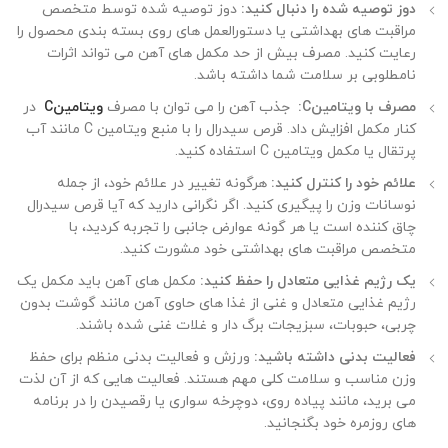
دوز توصیه شده را دنبال کنید:
دوز توصیه شده توسط متخصص
مراقبت های بهداشتی یا دستورالعمل های روی بسته بندی محصول را
رعایت کنید. مصرف بیش از حد مکمل های آهن می تواند اثرات
نامطلوبی بر سلامت شما داشته باشد
.
مصرف با ویتامین
:C
جذب آهن را می توان با مصرف
ویتامین
C
در
کنار مکمل افزایش داد. قرص
سیدرال
را با منبع ویتامین
C
مانند آب
پرتقال یا مکمل ویتامین
C
استفاده کنید
.
علائم خود را کنترل کنید:
هرگونه تغییر در علائم خود، از جمله
نوسانات وزن را پیگیری کنید. اگر نگرانی دارید که آیا قرص سیدرال
چاق کننده است یا هر گونه عوارض جانبی را تجربه کردید، با
متخصص مراقبت های بهداشتی خود مشورت کنید
.
یک رژیم غذایی متعادل را حفظ کنید:
مکمل های آهن باید مکمل یک
رژیم غذایی متعادل و غنی از غذا های حاوی آهن مانند گوشت بدون
چربی، حبوبات، سبزیجات برگ دار و غلات غنی شده باشند.
فعالیت بدنی داشته باشید:
ورزش و فعالیت بدنی منظم برای حفظ
وزن مناسب و سلامت کلی مهم هستند. فعالیت هایی که از آن لذت
می ‌برید، مانند پیاده ‌روی، دوچرخه‌ سواری یا رقصیدن را در برنامه‌
های روزمره خود بگنجانید
.