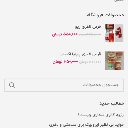
محصولات فروشگاه
قرص لاغری ریو
قیمت
قیمت
550,000
تومان
650,000
تومان
اصلی
فعلی
650,000 تومان
550,000 تومان
بود.
است.
قرص لاغری پاپایا اکسترا
قیمت
قیمت
450,000
تومان
500,000
تومان
اصلی
فعلی
500,000 تومان
450,000 تومان
بود.
است.
مطالب جدید
رژیم کالری شماری چیست؟
فواید بی نظیر ایروبیک برای سلامتی و لاغری