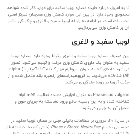
تا به امروز، درباره فایده عصاره لوبیا سفید برای موارد ذکر شده
شواهد
محدودی
وجود دارد. در بین این موارد کاهش وزن همچنان تمرکز اصلی
تحقیقات است. در ادامه به رابطه لوبیا سفید و لاغری و چگونگی تاثیر
آن بر کاهش وزن می‌پردازیم.
لوبیا سفید و لاغری
بین مصرف عصاره لوبیا سفید و لاغری ارتباط وجود دارد. عصاره لوبیا
سفید به عنوان یک
داروی کاهش وزن
عرضه و تبلیغ می‌شود. تصور
می‌شود ماده‌ای که به عنوان
ایزوفرم مهار کننده آلفا آمیلاز ۱ (alpha-
AI1)
شناخته می‌شود، به
کربوهیدرات‌های زنجیره بلند
متصل شده و از
جذب آن‌ها در روده جلوگیری می‌کند.
Phaseolus vulgaris به عنوان افزایش دهنده فعالیت alpha-AI1
شناخته شده و به این وسیله
مانع ورود نشاسته به جریان خون و
تبدیل آن به چربی
می‌شود.
در سال ۲۰۱۱، مروری بر مطالعات بالینی قبلی بر عصاره لوبیا سفید در
محصولی به نام
Phase 2 Starch Neutralizer
(خنثی کننده نشاسته فاز
۲) نشان داد مصرف عصاره لوبیا سفید،
جذب کربوهیدرات
را در شرکت