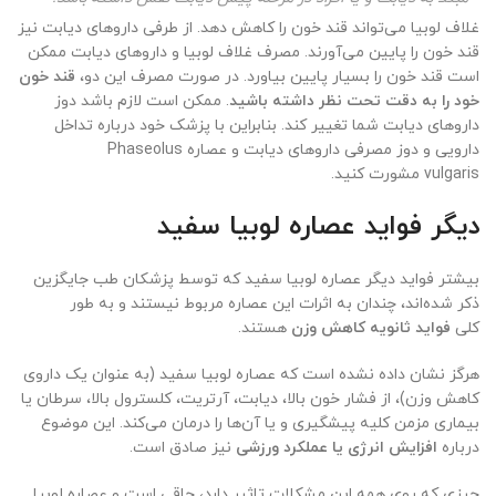
غلاف لوبیا می‌تواند قند خون را کاهش دهد. از طرفی داروهای دیابت نیز
قند خون را پایین می‌آورند. مصرف غلاف لوبیا و داروهای دیابت ممکن
است قند خون را بسیار پایین بیاورد. در صورت مصرف این دو،
قند خون
خود را به دقت تحت نظر داشته باشید
. ممکن است لازم باشد دوز
داروهای دیابت شما تغییر کند. بنابراین با پزشک خود درباره تداخل
دارویی و دوز مصرفی داروهای دیابت و عصاره Phaseolus
vulgaris مشورت کنید.
دیگر فواید عصاره لوبیا سفید
بیشتر فواید دیگر عصاره لوبیا سفید که توسط پزشکان طب جایگزین
ذکر شده‌اند، چندان به اثرات این عصاره مربوط نیستند و به طور
کلی
فواید ثانویه کاهش وزن
هستند.
هرگز نشان داده نشده است که عصاره لوبیا سفید (به عنوان یک داروی
کاهش وزن)، از فشار خون بالا، دیابت، آرتریت، کلسترول بالا، سرطان یا
بیماری مزمن کلیه پیشگیری و یا آن‌ها را درمان می‌کند. این موضوع
درباره
افزایش انرژی یا عملکرد ورزشی
نیز صادق است.
چیزی که روی همه این مشکلات تاثیر دارد، چاقی است و عصاره لوبیا