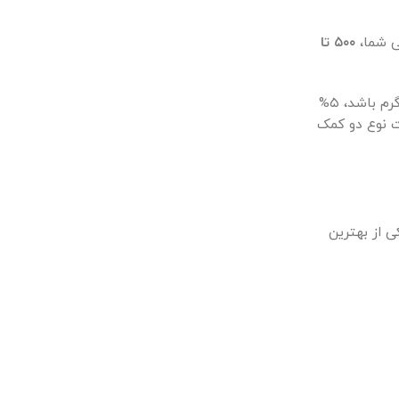
ی شما،
۵۰۰ تا
(حداقل به عنوان یک هدف اولیه) می‌تواند واقع‌بینانه باشد. برای مثال اگر وزن شما ۸۲ کیلوگرم باشد، ۵%
ت نوع دو کمک
 از بهترین