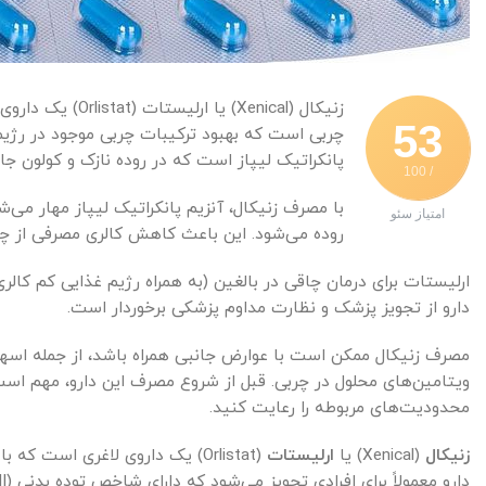
زنیکال (Xenical
53
چربی است که بهبود ترکیبات چربی موجود در رژیم
پانکراتیک لیپاز است که در روده نازک و کولون ج
/ 100
با مصرف زنیکال، آنزیم پانکراتیک لیپاز مهار م
امتیاز سئو
روده می‌شود. این باعث کاهش کالری مصرفی از چ
ارلیستات برای درمان چاقی در بالغین (به همراه رژیم غذایی کم کالر
دارو از تجویز پزشک و نظارت مداوم پزشکی برخوردار است.
مصرف زنیکال ممکن است با عوارض جانبی همراه باشد، از جمله اس
ویتامین‌های محلول در چربی. قبل از شروع مصرف این دارو، مهم است
محدودیت‌های مربوطه را رعایت کنید.
زنیکال
(Xenical) یا
ارلیستات
(Orlistat) یک داروی لاغری است