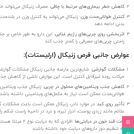
کاهش خطر بیماری‌های مرتبط با چاقی
: مصرف زنیکال می‌تواند خطر ابتلا به ب
کنترل طولانی‌مدت وزن
: زنیکال می‌تواند به کنترل وزن در بلند
بدنی ادامه دهد.
اثربخشی روی چربی‌های رژیم غذایی
: این دارو به طور خاص بر جذ
راحتی چربی‌های مصرفی را کمتر جذب کند.
عوارض جانبی قرص زنیکال (ارلیستات):
مشکلات گوارشی
: شایع‌ترین عارضه جانبی زنیکال مشکلات گوار
حرکات روده غیرقابل کنترل است. این عوارض ناشی از کاهش جذب
کاهش جذب ویتامین‌های محلول در چربی
طولانی‌مدت ممکن است نیاز به مکمل‌های ویتامینی داشته باشد تا
تأثیر روی کبد
: در موارد نادر، زنیکال ممکن است باعث مشکلات کب
علائم مانند زردی پوست، ادرار تیره، و درد در ناحیه راست شکم را
افت قند خون در دیابتی‌ها
: افرادی که به
Instagram
به تنظیم دوز داروهای دیابت خود داشته باشند.
WhatsApp