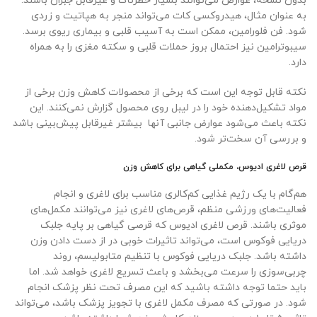
بدون نسخه، عوارض می‌توانند بسیار خطرناک و غیرقابل جبران باشند.
به عنوان مثال، هیدروکسی کات می‌تواند منجر به هپاتیت و زردی
شود. فن فلورامین، ممکن است به آسیب قلبی و بیماری ریوی برسد.
سیبوترامین نیز احتمال بروز حملات قلبی و سکته مغزی را به همراه
دارد.
نکته قابل توجه این است که برخی از محصولات کاهش وزن برخی از
مواد تشکیل‌دهنده خود را در لیبل روی محصول گزارش نمی‌کنند. این
نکته باعث می‌شود عوارض جانبی آنها بیشتر غیرقابل پیش‌بینی باشد
و بررسی آن سخت‌تر شود.
قرص لاغری ادیوس، مکملی گیاهی برای کاهش وزن
هم‌گام با یک رژیم غذایی کم‌کالری مناسب برای لاغری و انجام
فعالیت‌های ورزشی منظم، قرص‌های لاغری نیز می‌توانند مکمل‌های
موثری باشند. قرص لاغری ادیوس که قرصی گیاهی بر پایه جلبک
دریایی فوکوس است، می‌تواند تاثیرات خوبی در از دست دادن وزن
داشته باشد. جلبک دریایی فوکوس با تنظیم متابولیسم، روند
چربی‌سوزی را سرعت می‌بخشد و باعث تسریع لاغری خواهد شد. اما
باید حتما توجه داشته باشید که این مصرف تحت نظر پزشک انجام
شود. در صورتی که مصرف مکمل لاغری با تجویز پزشک باشد، می‌تواند