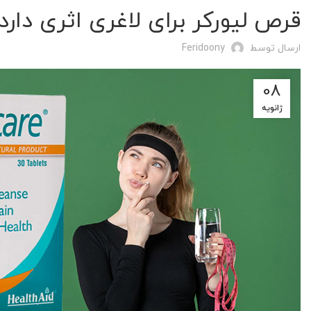
قرص لیورکر برای لاغری اثری دارد
ارسال توسط
Feridoony
08
ژانویه