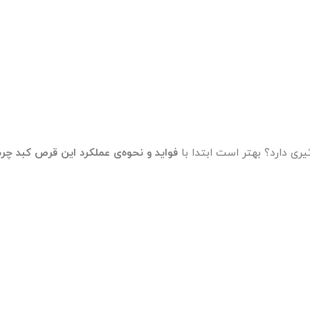
یری دارد؟ بهتر است ابتدا با
فواید و نحوه‌ی عملکرد این قرص کبد
چر