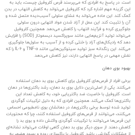
است. در پاسخ به افرادی که می‌پرسند قرص کلروفیل چیست، باید به
این گزینه مهم اشاره کرد که کلروفیل می‌تواند به کاهش التهاب در بدن
کمک کند. این ماده می‌تواند به غشای سلولی آسیب‌دیده متصل شده و
آن را تثبیت کند. این عمل از آزاد شدن مواد التهابی درون سلولی
جلوگیری کرده و فرآیند التهاب را کاهش می‌دهد. همچنین کلروفیل
می‌تواند تولید آنزیم‌هایی مانند سوپراکسید دیسموتاز (SOD) را افزایش
دهد که رادیکال‌های آزاد را خنثی کرده و از آسیب به سلول‌ها جلوگیری
می‌کند. این رنگدانه سبز تولید سیتوکین‌هایی مانند TNF-α و IL-6 را که
نقش مهمی در پاسخ التهابی دارند، نیز کاهش می‌دهد.
بهبود بوی دهان
برخی افراد از قرص‌های کلروفیل برای کاهش بوی بد دهان استفاده
می‌کنند. یکی از اصلی‌ترین دلایل بوی بد دهان، رشد باکتری‌ها در دهان
است. کلروفیل با خاصیت ضد باکتریایی خود، به کاهش تعداد این
باکتری‌ها کمک می‌کند. همچنین افرادی که به دلیل ترکیبات گوگردی
تولید شده توسط برخی باکتری‌ها، در دهانشان بوی نامطبوعی احساس
می‌کنند، می‌توانند از قرص‌های کلروفیل استفاده کنند، چرا که محتویات
این قرص‌ها می‌توانند با ترکیبات گوگردی واکنش داده و بوی بد را
کاهش دهند. از سوی دیگر بوی بد دهان گاهی اوقات می‌تواند نشانه‌ای
از مشکلات گوارشی باشد. کلروفیل با پاکسازی روده و بهبود هضم، به