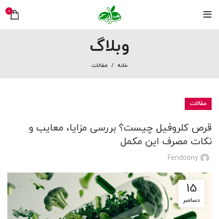
0
وبلاگ
خانه
مقالات
مقالات
قرص کلروفیل چیست؟ بررسی مزایا، معایب و
نکات مصرف این مکمل
Feridoony
15
دسامبر