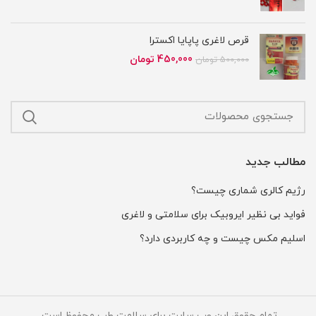
اصلی
فعلی
650,000 تومان
550,000 تومان
بود.
است.
قرص لاغری پاپایا اکسترا
قیمت
قیمت
450,000
تومان
500,000
تومان
اصلی
فعلی
500,000 تومان
450,000 تومان
بود.
است.
مطالب جدید
رژیم کالری شماری چیست؟
فواید بی نظیر ایروبیک برای سلامتی و لاغری
اسلیم مکس چیست و چه کاربردی دارد؟
تمام حقوق این وب سایت برای سلامت طب محفوظ است.