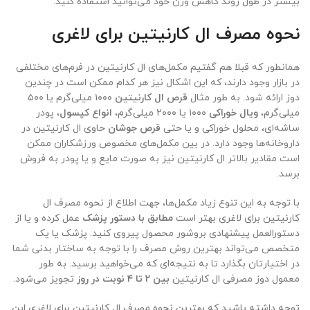
بیشتر در طول روند کاهش وزن خود می‌توانید استفاده کنید.
نحوه مصرف ال کارنیتین برای لاغری
همانطور که قبلا هم گفتیم مکمل‌های ال کارنیتین در فرم‌های مختلفی
در بازار وجود دارند، که این اشکال نیز هر کدام ممکن است در چندین
دوز ارائه شود. به طور مثال
قرص ال کارنیتین
۱۰۰۰ میلی‌گرم یا ۵۰۰
میلی‌گرم،
ویال خوراکی
۱۰۰۰ یا ۲۰۰۰ میلی‌گرم،
انواع کپسول
، پودر
ساشه‌ای، محلول خوراکی و یا حتی
قرص جوشان
حاوی ال کارنیتین در
داروخانه‌ها وجود دارد. در بین مکمل‌های مخصوص ورزشکاران ممکن
است مقادیر بالاتر ال کارنیتین نیز به صورت مایع و یا پودر به فروش
برسد.
با توجه به این تنوع زیاد مکمل‌ها، جهت اطلاع از نحوه مصرف ال
کارنیتین برای لاغری بهتر است
مطابق با دستور پزشک
عمل کرده و یا از
دستورالعمل پیشنهادی بروشور محصول پیروی کنید. پزشک یا یک
متخصص می‌تواند بهترین روش مصرف را با توجه به ساختار بدنی شما
در اختیارتان بگذارد تا به نتیجه‌ای که می‌خواهید برسید. به طور
معمول دوز مصرفی ال کارنیتین
بین ۲ تا ۴ نوبت در روز
تجویز می‌شود.
توجه داشته باشید که بهترین نحوه مصرف ال کارنیتین برای لاغری این