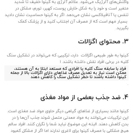
واکنش‌های آلرژیک می‌شود. علائم آلرژی به کینوا خفیف تا شدید
متغیر است و خود را به شکل خارش پوست، کهیر، تورم، مشکل در
تنفس یا آنافیلاکسی نشان می‌دهد. اگر به کینوا حساسیت نشان دادید
بسیار مهم است که از مصرف آن اجتناب کنید و از پزشک کمک
بگیرید.
3. محتوای اگزالات
کینوا به طور طبیعی اگزالات دارد، ترکیبی که می‌تواند در تشکیل سنگ
کلیه در برخی افراد نقش داشته باشند. ا
فراد با سابقه سنگ کلیه یا افرادی که مستعد ابتلا به آن هستند،
ممکن است نیاز به تعدیل مصرف غذاهای دارای اگزالات بالا از جمله
کینوا داشته باشند تا خطر تشکیل سنگ را کاهش دهند
.
4. ضد جذب بعضی از مواد مغذی
کینوا مانند بسیاری از غذاهای گیاهی دیگر حاوی مواد ضد مغذی است.
این ترکیبات می‌توانند به مواد معدنی متصل شوند جذب آن‌ها را در
بدن کاهش دهند. البته این موضوع نباید شما را نگران کنند. افراد سالم
هیچ مشکلی با مصرف کینوا برای لاغری ندارند اما اگر از مشکل کمبود