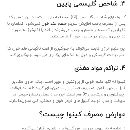
3. شاخص گلیسمی پایین
کینوا دارای شاخص گلیسمی (GI) نسبتاً پایینی است، به این معنی که
پس از مصرف باعث افزایش سریع
سطح قند خون
نمی‌شود. غذاهای با
GI پایین آهسته‌تر هضم و جذب می‌شوند و قند را (گلوکز) به صورت
تدریجی و پایدار در جریان خون آزاد می‌کنند.
این منبع انرژی ثابت می‌تواند به جلوگیری از افت ناگهانی قند خون که
اغلب باعث گرسنگی و میل به غذاهای پرکالری می‌شود. جلوگیری کند.
4. تراکم مواد مغذی
کینوا نه تنها منبع خوبی از پروتئین و فیبر است، بلکه حاوی مقادیر
قابل توجهی آهن، منیزیم، فسفر و ویتامین‌های گروه B مانند فولات،
ریبوفلاوین و ویتامین B6 هم است. این مواد مغذی نقش مهمی در
سوخت و ساز، تولید گلبول‌های قرمز خون و عملکرد کلی سلول‌ها دارند.
عوارض مصرف کینوا چیست؟
در ادادمه به مهم‌ترین عوارض کینوا برای لاغری اشاره می‌کنیم.