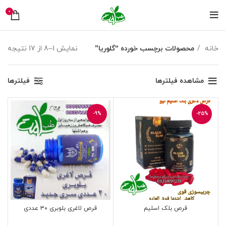
0
مرت
خانه
محصولات برچسب خورده “گلوریا”
نمایش 1–8 از 17 نتیجه
بر
اس
مشاهده فیلترها
فیلترها
جدی
-9%
-25%
قرص بلک اسلیم
قرص لاغری بلوبری ۳۰ عددی