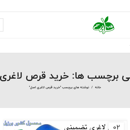
نی برچسب ها: خرید قرص لاغری
خانه
نوشته های برچسب "خرید قرص لاغری اصل"
02