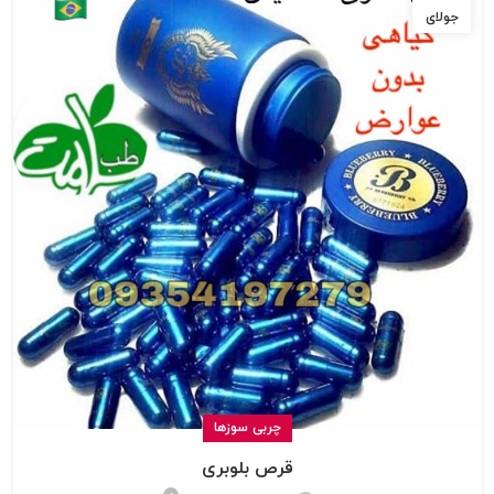
جولای
چربی سوزها
قرص بلوبری