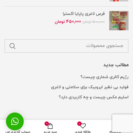
650,000 تومان
550,000 تومان
بود.
است.
قرص لاغری پاپایا اکسترا
قیمت
قیمت
450,000
تومان
500,000
تومان
اصلی
فعلی
500,000 تومان
450,000 تومان
بود.
است.
مطالب جدید
رژیم کالری شماری چیست؟
فواید بی نظیر ایروبیک برای سلامتی و لاغری
اسلیم مکس چیست و چه کاربردی دارد؟
0
0
تمام حقوق این وب سایت برای سلامت طب محفوظ است.
فروشگاه
علاقه مندی
سبد خرید
حساب کاربری من