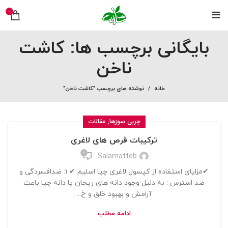
0
بایگانی برچسب ها: کاشت
ناخن
خانه
نوشته های برچسب "کاشت ناخن"
,
چربی سوزها
مقالات
ترکیبات قرص های لاغری
0
Salamatteb
✔مزایاى استفاده از کپسول لاغرى چیا اسلیم ✔ ۱: ضدافسردگى و
ضد استرس : به دلیل وجود دانه های ریحان یا دانه چیا باعث
آرامش و بهبود خلق و خ...
ادامه مطلب