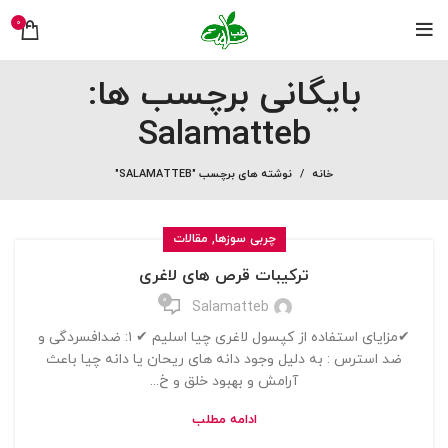
0
بایگانی برچسب ها:
Salamatteb
خانه
نوشته های برچسب "SALAMATTEB"
,
چربی سوزها
مقالات
ترکیبات قرص های لاغری
0
Salamatteb
✔مزایاى استفاده از کپسول لاغرى چیا اسلیم ✔ ۱: ضدافسردگى و
ضد استرس : به دلیل وجود دانه های ریحان یا دانه چیا باعث
آرامش و بهبود خلق و خ...
ادامه مطلب