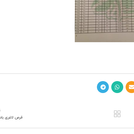
ق
قرص لاغری باد