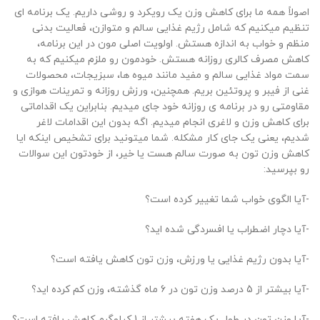
اصولاً همه ما برای کاهش وزن یک رویکرد و روشی داریم. یک برنامه ‌ای
تنظیم میکنیم که شامل رژیم غذایی سالم و متوازن، فعالیت بدنی
منظم و خواب به اندازه هستش. اولویت اصلی مون در این برنامه،
کاهش مصرف کالری روزانه هستش. خودمون رو ملزم میکنیم که به
سمت مواد غذایی سالم و مفید مانند میوه‌ ها، سبزیجات، محصولات
غنی از فیبر و پروتئین بریم. همچنین، ورزش روزانه و تمرینات هوازی و
مقاومتی رو در برنامه ‌ی روزانه خود جای میدیم. بنابراین یک اقداماتی
برای کاهش وزن و لاغری انجام میدیم. اگه بدون این اقدامات لاغر
شدیم، یعنی یک جای کار مشکله. شما میتونید برای تشخیص اینکه ایا
کاهش وزن تون به صورت سالم هست یا خیر، از خودتون این سوالات
رو بپرسید:
-آیا الگوی خواب شما تغییر کرده است؟
-آیا دچار اضطراب یا افسردگی شده ‌اید؟
-آیا بدون رژیم غذایی یا ورزش، وزن تون کاهش یافته است؟
-آیا بیشتر از 5 درصد وزن تون در 6 ماه گذشته، وزن کم کرده اید؟
-آیا وزن تون در طول یک هفته بیشتر از 1 کیلوگرم کاهش یافته است؟