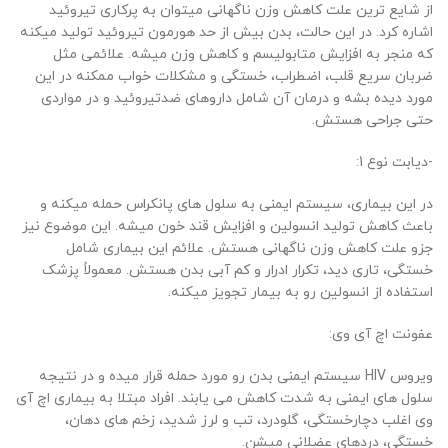
از شایع ترین علت کاهش وزن ناگهانی میتوان به پرکاری تیروئید
اشاره کرد. در این حالت، بدن بیش از حد هورمون تیروئید تولید میکنه
که منجر به افزایش متابولیسم و کاهش وزن میشه. علائمی مثل
ضربان سریع قلب، اضطراب، خستگی و مشکلات خواب ممکنه در این
مورد دیده بشه و درمان آن شامل داروهای ضدتیروئید و در مواردی
حتی جراحی هستش.
-دیابت نوع 1:
در این بیماری، سیستم ایمنی به سلول ‌های پانکراس حمله میکنه و
باعث کاهش تولید انسولین و افزایش قند خون میشه. این موضوع نیز
جزو علت کاهش وزن ناگهانی هستش. علائم این بیماری شامل
خستگی، تاری دید، تکرار ادرار و کم آبی بدن هستش. معمولاً پزشک
استفاده از انسولین رو به بیمار تجویز میکنه.
عفونت اچ آی وی:
ویروس HIV سیستم ایمنی بدن رو مورد حمله قرار میده و در نتیجه
سلول ‌های ایمنی به شدت کاهش می یابند. افراد مبتلا به بیماری اچ آی
وی اغلب دچارخستگی، گلودرد، تب و لرز شدید، زخم ‌های دهان،
خستگی، دردهای عضلانی میشن.