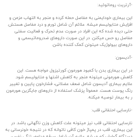
-آرتریت روماتوئید:
این بیماری خودایمنی به مفاصل حمله کرده و منجر به التهاب مزمن و
افزایش متابولیسم میشه. علائم آن شامل تورم و درد مفاصل هستش.
حتی دیده شده که این افراد در صورت عدم تحرک و فعالیت سفتی
مفاصل رو حس میکنن. در این صورت داروهای ضدروماتیسمی و
داروهای بیولوژیک میتونن کمک کننده باشن.
-آدیسون:
در این بیماری بدن با کمبود هورمون کورتیزول مواجه هست. این
کاهش هورمونی میتونه منجر به کاهش اشتها و متابولیسم شود.
علایم بیماری آدیسون شامل ضعف عضلانی، فشارخون پایین و تغییر
رنگ پوست هست. معمولاً پزشک استفاده از داروهای جایگزین هورمون
ر به بیمار توصیه میکنه.
-نارسایی احتقانی قلب:
نارسایی احتقانی قلب نیز میتونه علت کاهش وزن ناگهانی باشد. در
این بیماری، قلب در پمپاژ خون کافی ناتوانه که در نتیجه خونرسانی به
دستگاه گوارش کم میشه. علایم آن شامل سرفه مداوم، تنگی نفس،