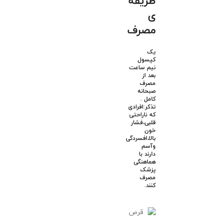
طریقه
ی
مصرف
یک
کپسول
نیم ساعت
بعد از
مصرف
صبحانه
کامل .
تذکر:افرادی
که ناراحتی
قلبی،فشار
خون
بالا،افسردگی
وآسم
دارند با
هماهنگی
پزشک
مصرف
کنند.