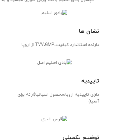
نشان ها
دارنده استاندارد کیفیت،TVV،GMP از اروپا
تاییدیه
دارای تاییدیه اروپا،محصول اسپانیا(ارائه برای
آسیا)
توضیح تکمیلی