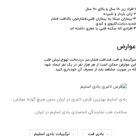
۱-افراد زیر ۱۸ سال و بالای ۶۰ سال
۲-زنان باردار و شیرده
۳-بیماران مبتلا به بیماران قلبی،فشارخون بالا،افت فشار
شدید،دیابت،کلیوی و کبدی
۴-افرادی که سکته قلبی یا مغزی داشته اند
عوارض
سرگیجه و افت قند،افت فشار،سر درد،حالت تهوع،تپش قلب
این عوارض ممکن است از هر هزار نفر در یک نفر ایجاد شود
که در صورت مشاهد باید از مصرف آن خودداری کنید.
بادی اسلیم بهترین قرص لاغری در ایران بدون هیچ گونه عوارض
سلامت طب نمایندگی انحصاری بادی اسلیم در ایران
بادی فت
ترکیبات بادی اسلیم