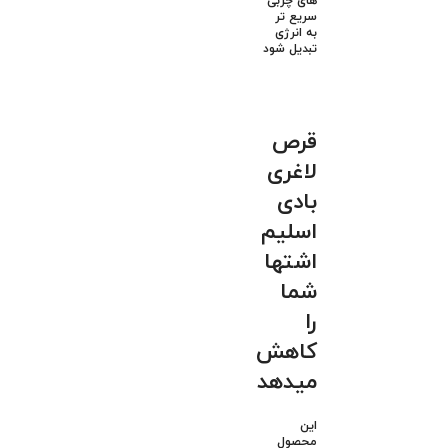
های چربی
سریع تر
به انرژی
تبدیل شود
قرص
لاغری
بادی
اسلیم
اشتها
شما
را
کاهش
میدهد
این
محصول