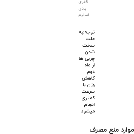
توجه:به
علت
سخت
شدن
چربی ها
از ماه
دوم
کاهش
وزن با
سرعت
کمتری
انجام
میشود
موارد منع مصرف