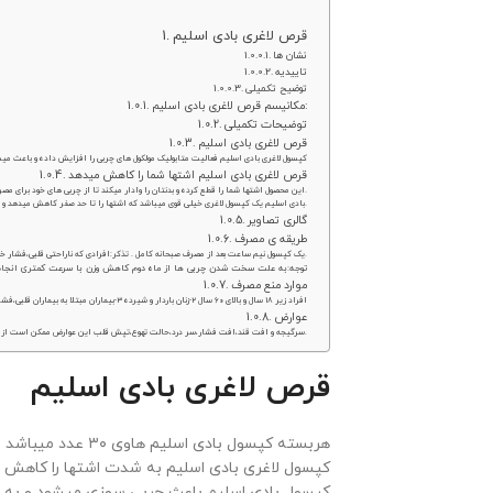
قرص لاغری بادی اسلیم
نشان ها
تاییدیه
توضیح تکمیلی
مکانیسم قرص لاغری بادی اسلیم:
توضیحات تکمیلی
قرص لاغری بادی اسلیم
کپسول لاغری بادی اسلیم فعالیت متابولیک مولکول های چربی را افزایش داده و باعث میش
قرص لاغری بادی اسلیم اشتها شما را کاهش میدهد
این محصول اشتها شما را قطع کرده و بدنتان را وادار میکند تا از چربی های خود برای مصرف روزانه استفاده کند.
بادی اسلیم یک کپسول لاغری خیلی قوی میباشد که اشتها را تا حد صفر کاهش میدهد و چربی سوز قوی میباشد.
گالری تصاویر
طریقه ی مصرف
یک کپسول نیم ساعت بعد از مصرف صبحانه کامل . تذکر:افرادی که ناراحتی قلبی،فشار خون بالا،افسردگی وآسم دارند با هماهنگی پزشک مصرف کنند.
توجه:به علت سخت شدن چربی ها از ماه دوم کاهش وزن با سرعت کمتری انجام
موارد منع مصرف
۱-افراد زیر ۱۸ سال و بالای ۶۰ سال ۲-زنان باردار و شیرده ۳-بیماران مبتلا به بیماران قلبی،فشارخون بالا،افت فشار شدید،دیابت،کلیوی و کبدی ۴-افرادی که سکته قلبی یا مغزی داشته اند
عوارض
سرگیجه و افت قند،افت فشار،سر درد،حالت تهوع،تپش قلب این عوارض ممکن است از هر هزار نفر در یک نفر ایجاد شود که در صورت مشاهد باید از مصرف آن خودداری کنید.
قرص لاغری بادی اسلیم
هربسته کپسول بادی اسلیم هاوی ۳۰ عدد میباشد
کپسول لاغری بادی اسلیم به شدت اشتها را کاهش 
کپسول بادی اسلیم باعث چربی سوزی میشود و به