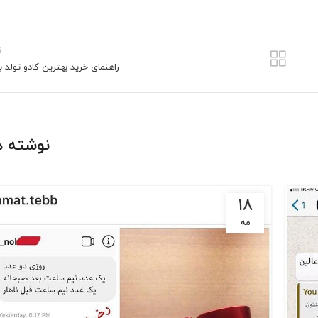
ق
راهنمای خرید بهترین کادو تولد ب
نوشته ه
18
مه