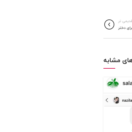
دیمی تر
رای دختر
ای مشابه
18
مه