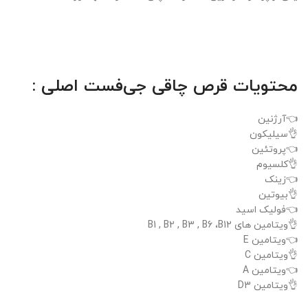
محتویات قرص چاقی جی‌فست اصلی :
👈آرژنین
👌سیلیکون
👈پروتئین
👌کلسیوم
👈زینک
👌بیوتین
👈فولیک اسید
👌ویتامین های B1 , B2 , B3 , B6 ،B12
👈ویتامین E
👌ویتامین C
👈ویتامین A
👌ویتامین D3