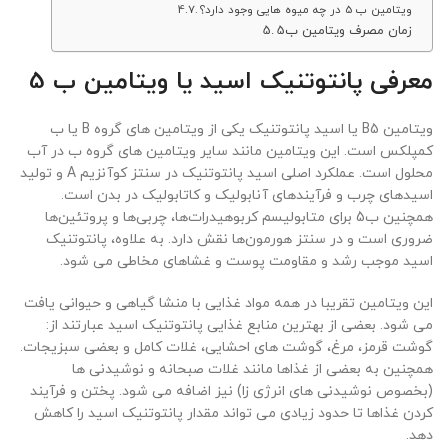
ویتامین ب 5 در چه میوه هایی وجود دارد؟
زمان مصرف ویتامین ب5
معرفی پانتوتنیک اسید یا ویتامین ب 5
ویتامین
B5
یا اسید پانتوتنیک یکی از ویتامین های گروه
B
یا ب
کمپلکس است. این ویتامین مانند سایر ویتامین های گروه ب در آب
محلول است. عملکرد اصلی اسید پانتوتنیک در سنتز کوآنزیم
A
و تولید
اسیدهای چرب و فرآیندهای آنابولیک و کاتابولیک در بدن است.
همچنین ب5 برای متابولیسم کربوهیدرات‌ها، چربی‌ها و پروتئین‌ها
ضروری است و در سنتز هورمون‌ها نقش دارد. به علاوه، پانتوتنیک
اسید موجب رشد و مقاومت پوست و غشاهای مخاطی می شود.
این ویتامین تقریبا در همه مواد غذایی با منشا گیاهی و حیوانی یافت
می شود. بعضی از بهترین منابع غذایی پانتوتنیک اسید عبارتند از:
گوشت قرمز، مرغ، گوشت های احشایی، غلات کامل و بعضی سبزیجات.
همچنین به بعضی از غذاها مانند غلات صبحانه و نوشیدنی ها
(بخصوص نوشیدنی های انرژی زا) نیز اضافه می شود. پختن و فرآیند
کردن غذاها تا حدود زیادی می تواند مقدار پانتوتنیک اسید را کاهش
دهد.