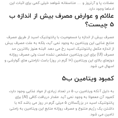
عضلات پا و آرتروز و …. متاسفانه شواهد خیلی کمی برای اثبات این
ادعاها وجود دارد.
علائم و عوارض مصرف بیش از اندازه ب
5 چیست؟
مصرف بیش از اندازه یا مسمومیت با پانتوتنیک اسید از طریق مصرف
منابع غذایی این ویتامین به وجود نمی آید، بلکه به علت مصرف بیش
از اندازه مکمل پانتوتنیک اسید رخ می دهد. البته هنوز بالاترین حد
مصرف (
UI
) برای این ویتامین مشخص نشده است ولی مصرف روزانه
دوزهای بالای این ویتامین (10 گرم در روز) باعث ناراحتی های گوارشی و
اسهال می شود.
کمبود ویتامین ب5
به دلیل آنکه ویتامین ب 5 در تعداد زیادی از مواد غذایی وجود دارد،
کمبود آن معمولا به وجود نمی آید. مقدار دریافت کافی (
AI
) برای
پانتوتنیک اسید در بزرگسالان 5 میلی گرم در روز می باشد که با
داشتن یک رژیم متنوع و مصرف روزانه منابع این ویتامین به راحتی
تامین می شود.