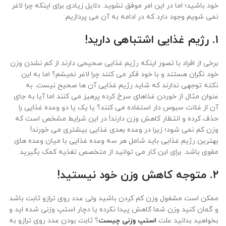
خود باشید؛ اما در این امر موفق نشوید. دلایل زیادی برای اینکه چرا لاغر
نمی شویم وجود دارد که در ادامه به آن می پردازیم:
۱. رژیم غذایی اشتباهی دارید!
برخی از افراد با تصور اینکه رژیم غذایی صحیحی دارند از کم نشدن وزن
خود نگران هستند و با خود فکر می کنند چرا لاغر نمیشم؟ اما به این
نکته توجهی ندارند که شاید رژیم غذایی آن ها صحیح نیست. به
عنوان مثال از خوردن غذاهای سرخ کرده پرهیز می کنند اما آیا به جای
آن از غلات سبوس دار استفاده می کنند؟ یا یک یا دو وعده غذایی را
حذف کرده و انتظار کاهش وزن دارند! در این شرایط مشخص است که
وزن کم نمی شود؛ زیرا در وعده بعدی غذایی بیشتری می خورند!
بهترین رژیم غذایی باید شامل هر سه وعده غذایی با میان وعده های
مقوی باشد. برای این کار می توانید از متخصص تغذیه کمک بگیرید.
۲. متوجه کاهش وزن خود نیستید!
ممکن است مشغول وزن کم کردن باشید ولی عدد روی ترازو ثابت باشد
و گمان کنید وزن شما کاهش پیدا نکرده یا دچار استپ وزنی شده اید و
بخواهید بدانید علت
استپ وزنی چیست
؟ ثابت بودن عدد روی ترازو به