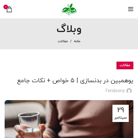
0
وبلاگ
خانه
مقالات
مقالات
یوهمبین در بدنسازی | ۵ خواص + نکات جامع
Feridoony
29
سپتامبر