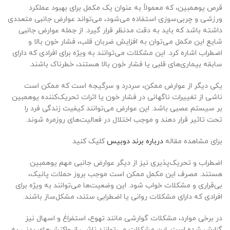
قرص یوهمبین، که معمولاً به عنوان یک مکمل برای بهبود عملکرد
ورزشی و چربی‌سوزی استفاده می‌شود، می‌تواند عوارض جانبی متعددی
داشته باشد که باید به دقت مدنظر قرار گیرد. از جمله عوارض جانبی
شایع این مکمل می‌توان به افزایش ضربان قلب، فشار خون بالا و
اضطراب اشاره کرد. این مشکلات می‌توانند به ویژه برای افرادی که دارای
سابقه بیماری‌های قلبی یا فشار خون بالا هستند، خطرناک باشند.
یکی دیگر از عوارض ممکن، سردرد و سرگیجه است که ممکن است
ناشی از تغییرات ناگهانی در فشار خون یا اثرات تحریک‌کننده یوهمبین
بر سیستم عصبی باشد. این عوارض می‌توانند کیفیت زندگی فرد را
تحت تاثیر قرار دهند و موجب اختلال در فعالیت‌های روزمره شوند.
برای مشاهده مقاله
درباره برند دوبیس
کلیک کنید
اضطراب و تحریک‌پذیری نیز از دیگر عوارض جانبی مهم یوهمبین
هستند. مصرف این مکمل ممکن است موجب بروز حملات پانیک،
بی‌قراری و مشکلات خواب شود. این وضعیت‌ها می‌توانند به ویژه برای
افرادی که دارای مشکلات روانی یا اضطرابی ستند، مشکل‌ساز باشند.
در برخی موارد، مشکلات گوارشی مانند تهوع، استفراغ و اسهال نیز
گزارش شده است. این مشکلات می‌توانند ناشی از واکنش‌های بدنی به