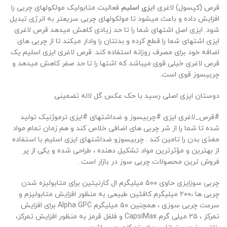
قرص (کپسول) لاغری
ایزی اسلیم
فعالیت متابولیک مولکولهای چربی را
افزایش داده و باعث میشود تا مولکولهای چربی سریعتر به انرژی تبدیل
شود. ایزی اصل اشتهای شما را تا حد زیادی کاهش میدهد قرص لاغری
ایزی اشتهای شما را قطع کرده و بدنتان را وادار میکند تا از چربی های
اضافه خود برای مصرف روزانه استفاده کند. قرص لاغری ایزی اسلیم یک
قرص لاغری خیلی قوی میباشد که اشتها را تا حد صفر کاهش میدهد و
چربیسوز قوی است.
دوستان ایزی اصلی رسید با حک عکس گل لاله تضمینی
#قرص_لاغری ایزی #چربیسوز و ضداشتهای #ایزی ترموژنیک تولید
شده تا شما را از شر چربی های اضافی خلاص کند و هم زمان تمام مواد
مغذی بدن را تامین کند . چربیسوزو ضداشتهای ایزی اسلیم با استفاده
از بهترین و مؤثرترین مواد تشکیل دهنده ، طراحی شده و یکی از پر
فروش ترین محصولات چربی سوز در بازار است .
چربی سوزایزی حاوی ۵۰۰ میلیگرم ال کارنیتین برای متابولیزه شدن
چربی ها ،۲۰۰ میلیگرم کافئین طبیعی به منظور افزایش متابولیزم و
سرعت چربی سوزی ، همچنین ۵۰ میلیگرم Alpha GPC برای افزایش
تمرکز ، ۲۵ میلی گرم CapsiMax و فلفل قرمز به منظور افزایش تمرکز،