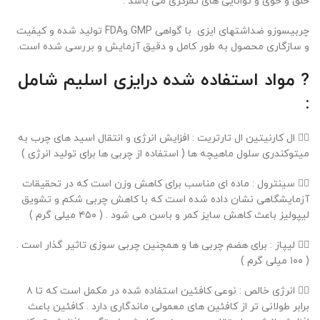
خلق و خوی و توانایی های تمرکزی می باشد .
چربیسوزو ضداشتهای ایزی با گواهی GMP وFDA تولید شده و کیفیت
و سازگاری محصول به طور کامل و دقیق آزمایش و بررسی شده است.
? مواد استفاده شده
در
ایزی اسلیم شامل
:
۱⃣ ال کارنیتین ال تارتریت : افزایش انرژی و انتقال اسید های چرب به
میتوکندری سلول ماهیچه ها ( استفاده از چربی ها برای تولید انرژی )
۲⃣ سینترول : ماده ای مناسب برای کاهش وزن است که در تحقیقات
آزمایشگاهی نشان داده شده است که با کاهش چربی شکم و تشویق
لیپولیز باعث کاهش سایز کمر و باسن می شود . ( ۴۵۰ میلی گرم )
۳⃣ لیپاز : برای هضم چربی ها و همچنین چربی سوزی تاثیر گذار است .
( ۱۰۰ میلی گرم )
۴⃣ انرژی خالص : نوعی کافئین استفاده شده در مکمل است که تا ۸
برابر طولانی تر از کافئین های معمولی ماندگاری دارد . کافئین باعث