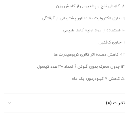
۸- کاهش نفخ و پشتیبانی از کاهش وزن
۹- داری الکترولیت به منظور پشتیبانی از گرفتگی
۱۰-استفاده از مواد اولیه کاملا طبیعی
۱۱-حاوی کافئین
۱۲- کاهش دهنده اثر کالری کربوهیدرات ها
۱۳-بدون محرک بدون گلوتن ? تعداد ۳۰ عدد کپسول
⚠️ کاهش ۷ کیلودردوره یک ماه
نظرات (0)