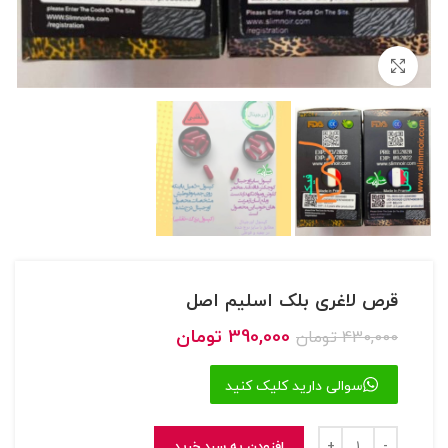
بزرگنمایی تصویر
قرص لاغری بلک اسلیم اصل
قیمت
قیمت
390,000
تومان
430,000
تومان
اصلی
فعلی
430,000 تومان
390,000 تومان
سوالی دارید کلیک کنید
بود.
است.
افزودن به سبد خرید