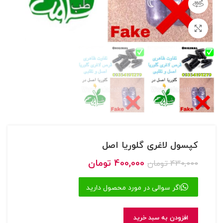
مشاهده 360 درجه
بزرگنمایی تصویر
کپسول لاغری گلوریا اصل
قیمت
قیمت
400,000
تومان
430,000
تومان
اصلی
فعلی
430,000 تومان
400,000 تومان
اگر سوالی در مورد محصول دارید
بود.
است.
افزودن به سبد خرید