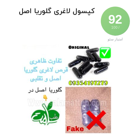
کپسول لاغری گلوریا اصل
92
/ 100
امتیاز سئو