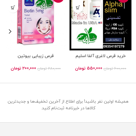
خرید قرص لاغری آلفا اسلیم
قرص زیبایی بیوتین
یمت
قیمت
قیمت
قیمت
قیم
550,000
تومان
200,000
تومان
600,000
تومان
280,000
تومان
علی
اصلی
فعلی
اصلی
فعلی
550,000 تومان
280,000 تومان
200,000 تومان
330,000 تومان
ست.
بود.
است.
بود.
است
همیشه اولین نفر باشید! برای اطلاع از آخرین تخفیف‌ها و جدیدترین
کالاها در خبرنامه ثبت‌نام کنید.