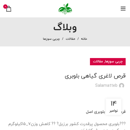
0
وبلاگ
خانه
مقالات
چربی سوزها
,
چربی سوزها
مقالات
قرص لاغری گیاهی بلوبری
Salamatteb
14
نوامبر
‏قرص لاغری بلوبری اصل
???بلوبری محصول پرقدرت کشور برزیل? ?? کاهش وزن۷_۱۵کیلوگرم